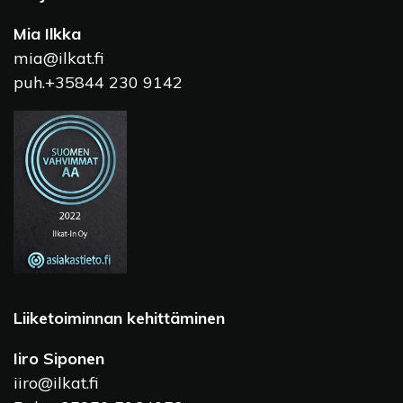
Mia Ilkka
mia@ilkat.fi
puh.+35844 230 9142
Liiketoiminnan kehittäminen
Iiro Siponen
iiro@ilkat.fi