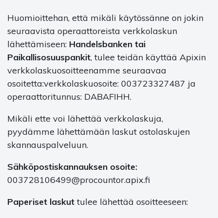
Huomioittehan, että mikäli käytössänne on jokin
seuraavista operaattoreista verkkolaskun
lähettämiseen:
Handelsbanken tai
Paikallisosuuspankit
, tulee teidän käyttää Apixin
verkkolaskuosoitteenamme seuraavaa
osoitetta:verkkolaskuosoite: 003723327487 ja
operaattoritunnus: DABAFIHH.
Mikäli ette voi lähettää verkkolaskuja,
pyydämme lähettämään laskut ostolaskujen
skannauspalveluun.
Sähköpostiskannauksen osoite:
003728106499@procountor.apix.fi
Paperiset laskut
tulee lähettää osoitteeseen: