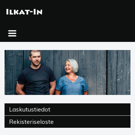
Skip
to
content
Laskutustiedot
Rekisteriseloste