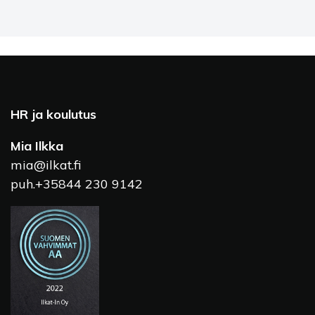
HR ja koulutus
Mia Ilkka
mia@ilkat.fi
puh.+35844 230 9142