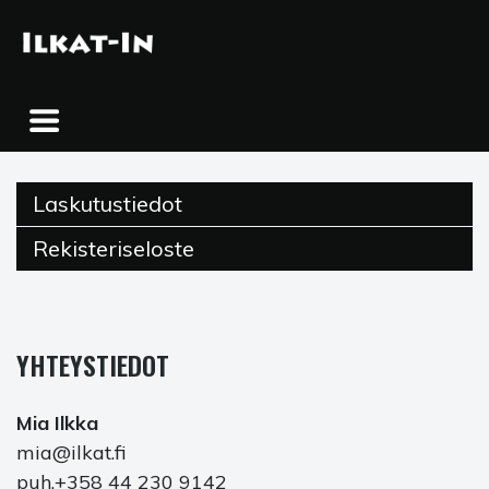
Skip
to
content
Laskutustiedot
Rekisteriseloste
YHTEYSTIEDOT
Mia Ilkka
mia@ilkat.fi
puh.+358 44 230 9142