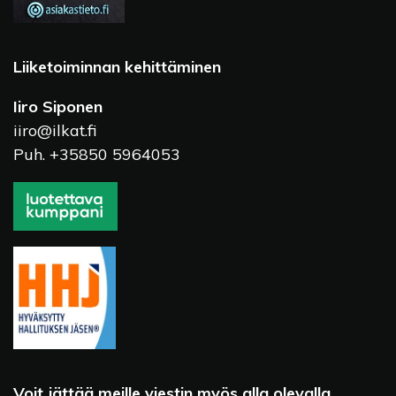
Liiketoiminnan kehittäminen
Iiro Siponen
iiro@ilkat.fi
Puh. +35850 5964053
Voit jättää meille viestin myös alla olevalla