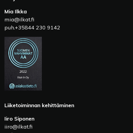
Mia Ilkka
mia@ilkat.fi
puh.+35844 230 9142
Liiketoiminnan kehittäminen
Iiro Siponen
iiro@ilkat.fi