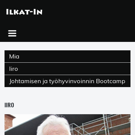
Skip
to
content
Mia
Iiro
Johtamisen ja työhyvinvoinnin Bootcamp
IIRO