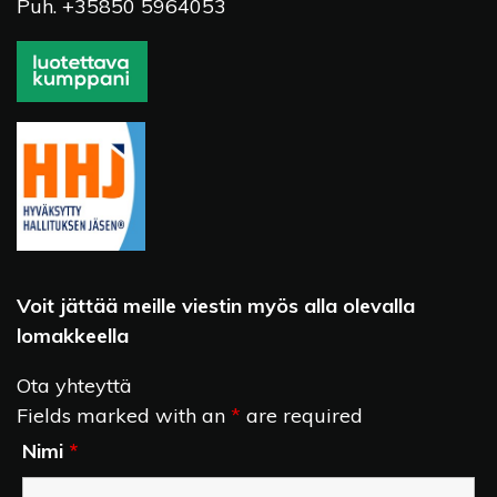
Puh. +35850 5964053
Voit jättää meille viestin myös alla olevalla
lomakkeella
Ota yhteyttä
Fields marked with an
*
are required
Nimi
*