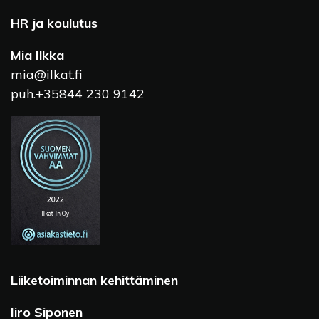
HR ja koulutus
Mia Ilkka
mia@ilkat.fi
puh.+35844 230 9142
Liiketoiminnan kehittäminen
Iiro Siponen