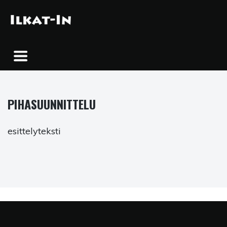
Skip
to
content
PIHASUUNNITTELU
esittelyteksti